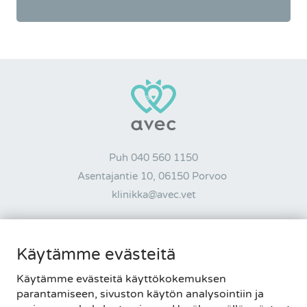
Puh
040 560 1150
Asentajantie 10, 06150 Porvoo
klinikka@avec.vet
AUKIOLOAJAT
Käytämme evästeitä
MA-PE 8-20 • LA-SU 9-15
Käytämme evästeitä käyttökokemuksen
Tietosuojaseloste
|
Palautelomake
parantamiseen, sivuston käytön analysointiin ja
Evästeasetukset