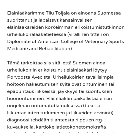
Eläinlääkärimme Tiiu Toijala on ainoana Suomessa
suorittanut ja läpäissyt kansainvälisen
eläinlääkäreiden korkeimman erikoistumistutkinnon
urheilukoiralääketieteessä (virallinen titteli on
Diplomate of American College of Veterinary Sports
Medicine and Rehabilitation).
Tämä tarkoittaa siis sitä, että Suomen ainoa
urheilukoiriin erikoistunut eläinlääkäri löytyy
Porvoosta Avecista. Urheilukoirien tavallisimpia
hoitoon hakeutumisen syitä ovat ontuminen tai
epäpuhtaus liikkeissä, jäykkyys tai suorituksen
huonontuminen. Eläinlääkäri paikallistaa ensin
ongelman ontumatutkimuksessa (tuki- ja
liikuntaelinten tutkiminen ja liikkeiden arviointi),
diagnoosi tehdään tilanteesta riippuen rtg-
kuvauksella, kartiokeilatietokonetomokrafia