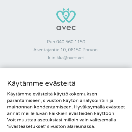
Puh
040 560 1150
Asentajantie 10, 06150 Porvoo
klinikka@avec.vet
AUKIOLOAJAT
Käytämme evästeitä
MA-PE 8-20 • LA-SU 9-15
Käytämme evästeitä käyttökokemuksen
Tietosuojaseloste
|
Palautelomake
parantamiseen, sivuston käytön analysointiin ja
Evästeasetukset
mainonnan kohdentamiseen. Hyväksymällä evästeet
annat meille luvan kaikkien evästeiden käyttöön.
Voit muuttaa asetuksiasi milloin vain valitsemalla
'Evästeasetukset' sivuston alareunassa.