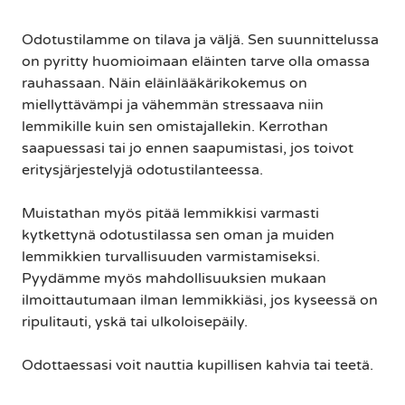
Odotustilamme on tilava ja väljä. Sen suunnittelussa
on pyritty huomioimaan eläinten tarve olla omassa
rauhassaan. Näin eläinlääkärikokemus on
miellyttävämpi ja vähemmän stressaava niin
lemmikille kuin sen omistajallekin. Kerrothan
saapuessasi tai jo ennen saapumistasi, jos toivot
eritysjärjestelyjä odotustilanteessa.
Muistathan myös pitää lemmikkisi varmasti
kytkettynä odotustilassa sen oman ja muiden
lemmikkien turvallisuuden varmistamiseksi.
Pyydämme myös mahdollisuuksien mukaan
ilmoittautumaan ilman lemmikkiäsi, jos kyseessä on
ripulitauti, yskä tai ulkoloisepäily.
Odottaessasi voit nauttia kupillisen kahvia tai teetä.