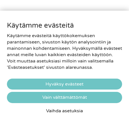
ja kehittäminen, jotta muu henkilökunta voi
keskittyä potilaiden laadukkaaseen hoitamiseen.
Hänelle on erityisen tärkeää vaalia Avecin syvälle
juurtuneita arvoja; palvella jokaista asiakasta
Käytämme evästeitä
asiantuntevasti, ystävällisesti, empaattisesti ja
joustavasti.
Käytämme evästeitä käyttökokemuksen
parantamiseen, sivuston käytön analysointiin ja
Lue lisää
mainonnan kohdentamiseen. Hyväksymällä evästeet
annat meille luvan kaikkien evästeiden käyttöön.
Voit muuttaa asetuksiasi milloin vain valitsemalla
'Evästeasetukset' sivuston alareunassa.
Hyväksy evästeet
Vain välttämättömät
Vaihda asetuksia
VARAA AIKA