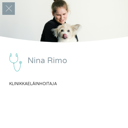
Nina Rimo
HOITAJAT
KLINIKKAELÄINHOITAJA
Avecin hoitajien puoleen voitte aina kääntyä, jos
tulee kysyttävää lemmikin terveydestä tai
potilaan jatkohoidosta.