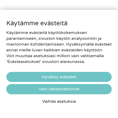
ja kehittäminen, jotta muu henkilökunta voi
keskittyä potilaiden laadukkaaseen hoitamiseen.
Hänelle on erityisen tärkeää vaalia Avecin syvälle
juurtuneita arvoja; palvella jokaista asiakasta
Käytämme evästeitä
asiantuntevasti, ystävällisesti, empaattisesti ja
joustavasti.
Käytämme evästeitä käyttökokemuksen
parantamiseen, sivuston käytön analysointiin ja
Lue lisää
mainonnan kohdentamiseen. Hyväksymällä evästeet
annat meille luvan kaikkien evästeiden käyttöön.
Voit muuttaa asetuksiasi milloin vain valitsemalla
'Evästeasetukset' sivuston alareunassa.
Hyväksy evästeet
Vain välttämättömät
Vaihda asetuksia
VARAA AIKA