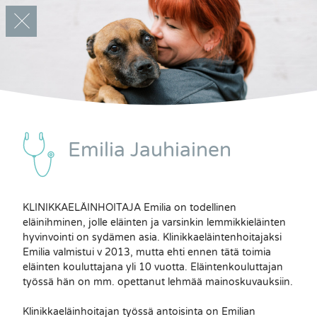
Emilia Jauhiainen
HOITAJAT
KLINIKKAELÄINHOITAJA Emilia on todellinen
Avecin hoitajien puoleen voitte aina kääntyä, jos
eläinihminen, jolle eläinten ja varsinkin lemmikkieläinten
tulee kysyttävää lemmikin terveydestä tai
hyvinvointi on sydämen asia. Klinikkaeläintenhoitajaksi
potilaan jatkohoidosta.
Emilia valmistui v 2013, mutta ehti ennen tätä toimia
eläinten kouluttajana yli 10 vuotta. Eläintenkouluttajan
työssä hän on mm. opettanut lehmää mainoskuvauksiin.
Klinikkaeläinhoitajan työssä antoisinta on Emilian