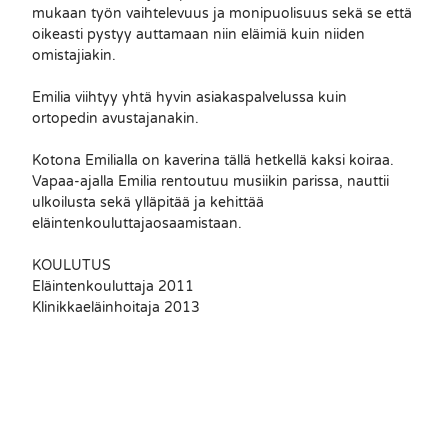
mukaan työn vaihtelevuus ja monipuolisuus sekä se että
oikeasti pystyy auttamaan niin eläimiä kuin niiden
Eläinklinikka Avecin huipputiimi
omistajiakin.
on valmiina hoitamaan
Emilia viihtyy yhtä hyvin asiakaspalvelussa kuin
lemmikkiäsi.
ortopedin avustajanakin.
Avecin sähköposti:
Kotona Emilialla on kaverina tällä hetkellä kaksi koiraa.
Vapaa-ajalla Emilia rentoutuu musiikin parissa, nauttii
klinikka@avec.vet
ulkoilusta sekä ylläpitää ja kehittää
eläintenkouluttajaosaamistaan.
KOULUTUS
Eläinlääkärit
Eläintenkouluttaja 2011
Klinikkaeläinhoitaja 2013
Hoitajat
Erikoisosaamisalueitamme: