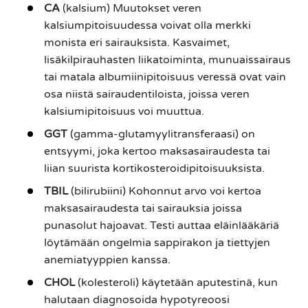
CA
(kalsium) Muutokset veren
kalsiumpitoisuudessa voivat olla merkki
monista eri sairauksista. Kasvaimet,
lisäkilpirauhasten liikatoiminta, munuaissairaus
tai matala albumiinipitoisuus veressä ovat vain
osa niistä sairaudentiloista, joissa veren
kalsiumipitoisuus voi muuttua.
GGT
(gamma-glutamyylitransferaasi) on
entsyymi, joka kertoo maksasairaudesta tai
liian suurista kortikosteroidipitoisuuksista.
TBIL
(bilirubiini) Kohonnut arvo voi kertoa
maksasairaudesta tai sairauksia joissa
punasolut hajoavat. Testi auttaa eläinlääkäriä
löytämään ongelmia sappirakon ja tiettyjen
anemiatyyppien kanssa.
CHOL
(kolesteroli) käytetään aputestinä, kun
halutaan diagnosoida hypotyreoosi