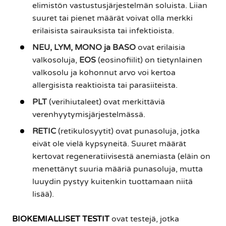
elimistön vastustusjärjestelmän soluista. Liian
suuret tai pienet määrät voivat olla merkki
erilaisista sairauksista tai infektioista.
NEU, LYM, MONO ja BASO
ovat erilaisia
valkosoluja,
EOS
(eosinofiilit) on tietynlainen
valkosolu ja kohonnut arvo voi kertoa
allergisista reaktioista tai parasiiteista.
PLT
(verihiutaleet) ovat merkittäviä
verenhyytymisjärjestelmässä.
RETIC
(retikulosyytit) ovat punasoluja, jotka
eivät ole vielä kypsyneitä. Suuret määrät
kertovat regeneratiivisestä anemiasta (eläin on
menettänyt suuria määriä punasoluja, mutta
luuydin pystyy kuitenkin tuottamaan niitä
lisää).
BIOKEMIALLISET TESTIT
ovat testejä, jotka