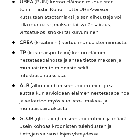
UREA
(BUN) kertoo eläimen munuaisten
toiminnasta. Kohonnutta UREA-arvoa
kutsutaan atsotemiaksi ja sen aiheuttaja voi
olla munuais-, maksa- tai sydänsairaus,
virtsatukos, shokki tai kuivuminen.
CREA
(kreatiniini) kertoo munuaistoiminnasta.
TP
(kokonaisproteiini) kertoo eläimen
nestetasapainosta ja antaa tietoa maksan ja
munuaisten toiminnasta sekä
infektiosairauksista.
ALB
(albumiini) on seerumiproteiini, joka
auttaa kun arvioidaan eläimen nestetasapainoa
ja se kertoo myös suolisto-, maksa- ja
munuaissairauksista.
GLOB
(globuliini) on seerumiproteiini ja määrä
usein kohoaa kroonisten tulehdusten ja
tiettyjen sairaustilojen yhteydessä.