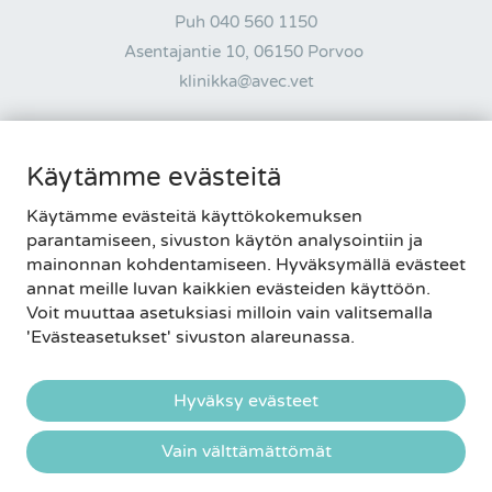
Puh
040 560 1150
Asentajantie 10, 06150 Porvoo
klinikka@avec.vet
AUKIOLOAJAT
Käytämme evästeitä
MA-PE 8-20 • LA-SU 9-15
Käytämme evästeitä käyttökokemuksen
Tietosuojaseloste
|
Palautelomake
parantamiseen, sivuston käytön analysointiin ja
Evästeasetukset
mainonnan kohdentamiseen. Hyväksymällä evästeet
annat meille luvan kaikkien evästeiden käyttöön.
Voit muuttaa asetuksiasi milloin vain valitsemalla
'Evästeasetukset' sivuston alareunassa.
Hyväksy evästeet
Vain välttämättömät