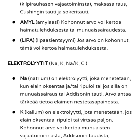
(kilpirauhasen vajaatoiminsta), maksasairaus,
Cushingin tauti ja sokeritauti.
AMYL
(amylaasi) Kohonnut arvo voi kertoa
haimatulehduksesta tai munuaissairaudesta.
(LIPA)
(lipaasientsyymi) Jos arvo on kohonnut,
tämä voi kertoa haimatulehduksesta.
ELEKTROLYYTIT
(Na, K, Na/K, Cl)
Na
(natrium) on elektrolyytti, joka menetetään,
kun eläin oksentaa ja/tai ripuloi tai jos sillä on
munuaissairaus tai Addisonin tauti. Arvo antaa
tärkeää tietoa eläimen nestetasapainosta.
K
(kalium) on elektrolyytti, jota menetetään, jos
eläin oksentaa, ripuloi tai virtsaa paljon.
Kohonnut arvo voi kertoa munuaisten
vajaatoiminnasta, Addisonin taudista,