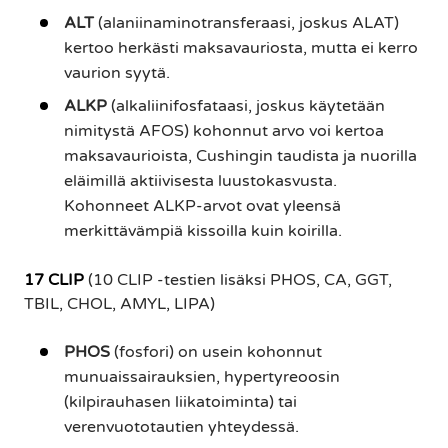
ALT
(alaniinaminotransferaasi, joskus ALAT)
kertoo herkästi maksavauriosta, mutta ei kerro
vaurion syytä.
ALKP
(alkaliinifosfataasi, joskus käytetään
nimitystä AFOS) kohonnut arvo voi kertoa
maksavaurioista, Cushingin taudista ja nuorilla
eläimillä aktiivisesta luustokasvusta.
Kohonneet ALKP-arvot ovat yleensä
merkittävämpiä kissoilla kuin koirilla.
17 CLIP
(10 CLIP -testien lisäksi PHOS, CA, GGT,
TBIL, CHOL, AMYL, LIPA)
PHOS
(fosfori) on usein kohonnut
munuaissairauksien, hypertyreoosin
(kilpirauhasen liikatoiminta) tai
verenvuototautien yhteydessä.