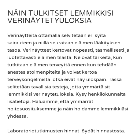
NÄIN TULKITSET LEMMIKKISI
VERINÄYTETYULOKSIA
Verinäytteitä ottamalla selvitetään eri syitä
sairauteen ja niillä seurataan eläimen lääkityksen
tasoa. Verinäytteet kertovat nopeasti, täsmällisesti ja
luotettavasti eläimen tilasta. Ne ovat tärkeitä, kun
tutkitaan eläimen terveyttä ennen kun tehdään
anestesiatoimenpiteitä ja voivat kertoa
terveysongelmista jotka eivät näy ulospäin. Tässä
selitetään tavallisia testejä, jotta ymmärtäisit
lemmikkisi verinäytetuloksia. Kysy henkilökunnalta
lisätietoja. Haluamme, että ymmärrät
hoitosuosituksemme ja näin hoidamme lemmikkiäsi
yhdessä.
Laboratoriotutkimusten hinnat löydät
hinnastosta
.