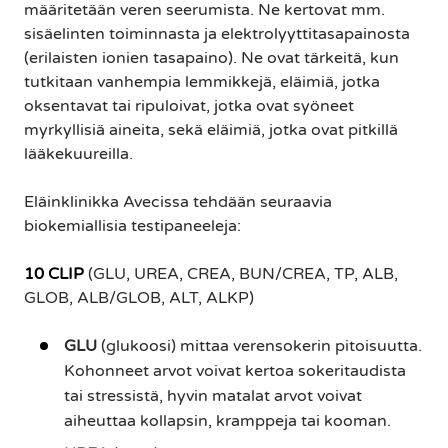
määritetään veren seerumista. Ne kertovat mm.
sisäelinten toiminnasta ja elektrolyyttitasapainosta
(erilaisten ionien tasapaino). Ne ovat tärkeitä, kun
tutkitaan vanhempia lemmikkejä, eläimiä, jotka
oksentavat tai ripuloivat, jotka ovat syöneet
myrkyllisiä aineita, sekä eläimiä, jotka ovat pitkillä
lääkekuureilla.
Eläinklinikka Avecissa tehdään seuraavia
biokemiallisia testipaneeleja:
10 CLIP
(GLU, UREA, CREA, BUN/CREA, TP, ALB,
GLOB, ALB/GLOB, ALT, ALKP)
GLU
(glukoosi) mittaa verensokerin pitoisuutta.
Kohonneet arvot voivat kertoa sokeritaudista
tai stressistä, hyvin matalat arvot voivat
aiheuttaa kollapsin, kramppeja tai kooman.