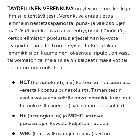
TÄYDELLINEN VERENKUVA
on yleisin lemmikeille ja
ihmisille tehtävä testi. Verenkuva antaa tietoa
lemmikin nestetasapainosta, puna- ja valkosolujen
määrästä, infektioista tai verenhyytymishäiriöistä ja
kertoo elimistön puolustusjärjestelmän kyvystä
reagoida. Tämä testi on erityisen tärkeä, mikäli
lemmikkisi on kuumeinen, oksentaa, ripuloi, on vaisu
tai voimaton tai mikäli sillä on kalpeat limakalvot tai
huonontunut ruokahalu.
HCT
(hematokriitti, hkr) kertoo kuinka suuri osa
verestä koostuu punasoluista. Tämän testin
avulla voi saada selville onko lemmikki kuivunut
tai onko sillä anemia (liian vähän punasoluja).
Hb
(hemoglobiini) ja
MCHC
kertovat
punasolujen kyvystä kuljettaa happea.
WBC
(leuk, valkosolujen määrä) kertoo