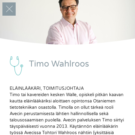
Timo Wahlroos
MEISTÄ
ELÄINLÄÄKÄRI, TOIMITUSJOHTAJA
Timo tai kavereiden kesken Walle, opiskeli pitkän kaavan
Eläinklinikka Avecin huipputiimi
kautta eläinlääkäriksi aloittaen opintonsa Otaniemen
on valmiina hoitamaan lemmikkiäsi
tietotekniikan osastolla. Timolla on ollut tärkeä rooli
Avecin perustamisesta lähtien hallinnollisella sekä
talousosaamisen puolella. Avecin palveluksen Timo siirtyi
täyspäiväisesti vuonna 2013. Käytännön eläinlääkärin
työssä Avecissa Tohtori Wahlroos nähtiin (yksittäisiä