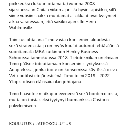
poikkeuksia lukuun ottamatta) vuonna 2008
sijaistaessaan Chitaa viikon ajan. Ja hyvin sijaistikin, sillä
Eläinklinikka Avecin huipputiimi
viime vuosiin saakka muutamat asiakkaat ovat kysyneet
aikaa varatessaan, että saisiko ajan sille Herra
on valmiina hoitamaan
Wahlroosille.
lemmikkiäsi.
Toimitusjohtajana Timo vastaa konsernin taloudesta
Avecin sähköposti:
sekä strategiasta ja on myös kouluttautunut tehtäväänsä
suorittamalla MBA-tutkinnon Henley Business
klinikka@avec.vet
Schoolissa tammikuussa 2018. Tietotekniikan unelmiaan
Timo pääsee toteuttamaan konsernin it-yrityksessä
Adaptekissa, jonka tuote on konsernissa käytössä oleva
Vetti-potilastietojärjestelmä. Timo toimi 2019 - 2022
Eläinlääkärit
Yliopistollisen eläinsairaalan johtajana.
Timo haaveilee matkapurjeveneestä sekä bordercolliesta,
Hoitajat
mutta on toistaiseksi tyytynyt burmankissa Castorin
palvelemiseen.
Erikoisosaamisalueitamme:
KOULUTUS / JATKOKOULUTUS