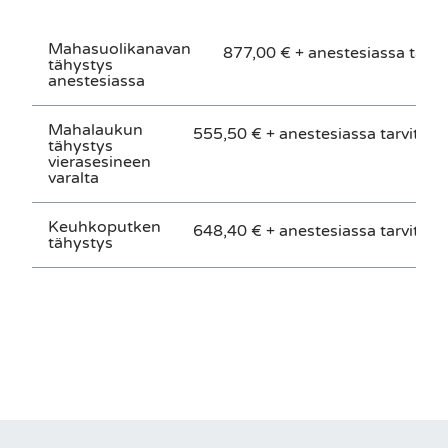
Mahasuolikanavan
877,00 € + anestesiassa tarvi
tähystys
anestesiassa
Mahalaukun
555,50 € + anestesiassa tarvittav
tähystys
vierasesineen
varalta
Keuhkoputken
648,40 € + anestesiassa tarvittav
tähystys