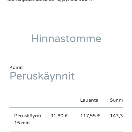
Hinnastomme
Koirat
Peruskäynnit
Lauantai
Sunnunta
Peruskäynti
91,80 €
117,55 €
143,30 €
15 min