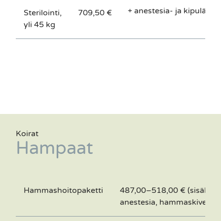
+ anestesia- ja kipulääkk
Sterilointi,
709,50 €
yli 45 kg
Koirat
Hampaat
Hammashoitopaketti
487,00–518,00 € (sisältää t
anestesia, hammaskivenpo