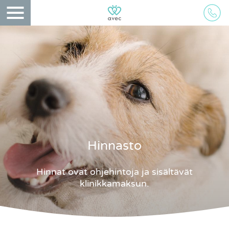
Hinnasto
Hinnat ovat ohjehintoja ja sisältävät
klinikkamaksun.