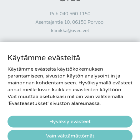
Puh
040 560 1150
Asentajantie 10, 06150 Porvoo
klinikka@avec.vet
AUKIOLOAJAT
Käytämme evästeitä
MA-PE 8-20 • LA-SU 9-15
Käytämme evästeitä käyttökokemuksen
Tietosuojaseloste
|
Palautelomake
parantamiseen, sivuston käytön analysointiin ja
Evästeasetukset
mainonnan kohdentamiseen. Hyväksymällä evästeet
annat meille luvan kaikkien evästeiden käyttöön.
Voit muuttaa asetuksiasi milloin vain valitsemalla
'Evästeasetukset' sivuston alareunassa.
Hyväksy evästeet
Vain välttämättömät