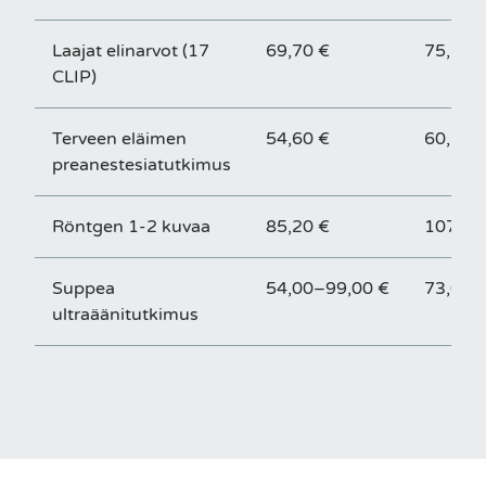
Laajat elinarvot (17
69,70 €
75,70 
CLIP)
Terveen eläimen
54,60 €
60,60 
preanestesiatutkimus
Röntgen 1-2 kuvaa
85,20 €
107,55
Suppea
54,00–99,00 €
73,00–
ultraäänitutkimus