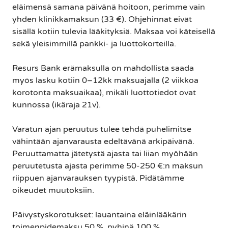
eläimensä samana päivänä hoitoon, perimme vain
yhden klinikkamaksun (33 €). Ohjehinnat eivät
sisällä kotiin tulevia lääkityksiä. Maksaa voi käteisellä
sekä yleisimmillä pankki- ja luottokorteilla.
Resurs Bank erämaksulla on mahdollista saada
myös lasku kotiin 0–12kk maksuajalla (2 viikkoa
korotonta maksuaikaa), mikäli luottotiedot ovat
kunnossa (ikäraja 21v).
Varatun ajan peruutus tulee tehdä puhelimitse
vähintään ajanvarausta edeltävänä arkipäivänä.
Peruuttamatta jätetystä ajasta tai liian myöhään
peruutetusta ajasta perimme 50-250 €:n maksun
riippuen ajanvarauksen tyypistä. Pidätämme
oikeudet muutoksiin.
Päivystyskorotukset: lauantaina eläinlääkärin
toimenpidemaksu 50 %, pyhinä 100 %.