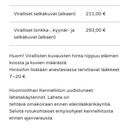
Viralliset selkäkuvat (alkaen)
211,00 €
Viralliset lonkka-, kyynär- ja
293,00 €
selkäkuvat (alkaen)
Huom! Virallisten kuvausten hinta riippuu eläimen
koosta ja kuvien määrästä.
Hintoihin lisätään anestesiassa tarvittavat lääkkeet
7–20 €.
Huomioithan Kennelliiton uudistuneet
lähetekäytännöt. Lähete on
tehtävä
omakoiraan
ennen eläinlääkärikäyntiä.
Selvitä rotukohtaiset erityisohjeet kennelliitosta
ennen ajanvarausta.