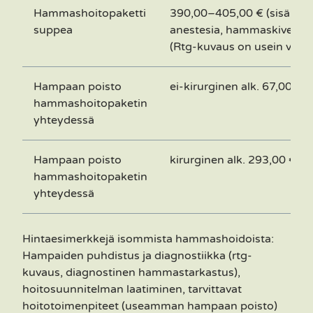
Hammashoitopaketti
390,00–405,00 € (sisältää t
suppea
anestesia, hammaskivenpo
(Rtg-kuvaus on usein vältt
Hampaan poisto
ei-kirurginen alk. 67,00 €
hammashoitopaketin
yhteydessä
Hampaan poisto
kirurginen alk. 293,00 €
hammashoitopaketin
yhteydessä
Hintaesimerkkejä isommista hammashoidoista:
Hampaiden puhdistus ja diagnostiikka (rtg-
kuvaus, diagnostinen hammastarkastus),
hoitosuunnitelman laatiminen, tarvittavat
hoitotoimenpiteet (useamman hampaan poisto)