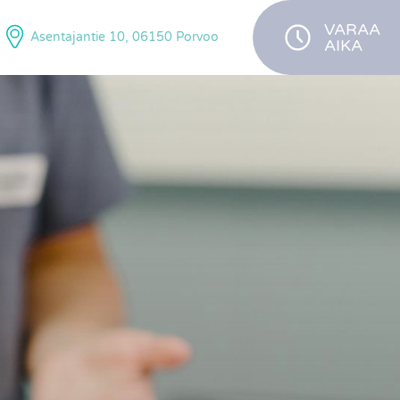
VARAA
Asentajantie 10, 06150 Porvoo
AIKA