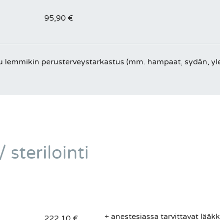
95,90 €
 lemmikin perusterveystarkastus (mm. hampaat, sydän, ylei
/ sterilointi
+ anestesiassa tarvittavat lääk
222,10 €