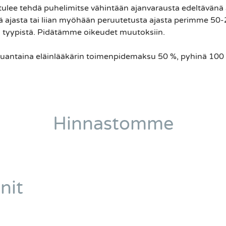
tulee tehdä puhelimitse vähintään ajanvarausta edeltävänä 
ä ajasta tai liian myöhään peruutetusta ajasta perimme 5
 tyypistä. Pidätämme oikeudet muutoksiin.
auantaina eläinlääkärin toimenpidemaksu 50 %, pyhinä 100
Hinnastomme
nit