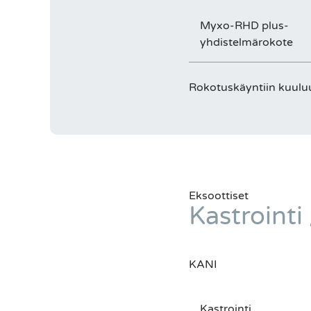
Myxo-RHD plus-
yhdistelmärokote
Rokotuskäyntiin kuuluu
Eksoottiset
Kastrointi 
KANI
Kastrointi