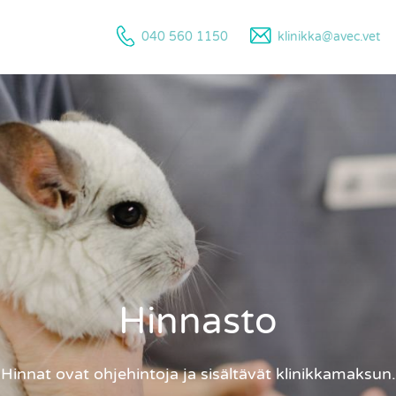
040 560 1150
klinikka@avec.vet
Hinnasto
Hinnat ovat ohjehintoja ja sisältävät klinikkamaksun.