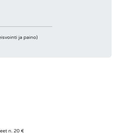
svointi ja paino)
keet n. 20 €