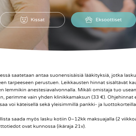
Kissat
Eksoottiset
ssä saatetaan antaa suonensisäisiä lääkityksiä, jotka lask
seen tarpeeseen perustuen. Leikkausten hinnat sisältävät k
en lemmikin anestesiavalvonnalla. Mikäli omistaja tuo us
, perimme vain yhden klinikkamaksun (33 €). Ohjehinnat eiv
saa voi käteisellä sekä yleisimmillä pankki- ja luottokorteilla
ista saada myös lasku kotiin 0–12kk maksuajalla (2 viikko
ttotiedot ovat kunnossa (ikäraja 21v).