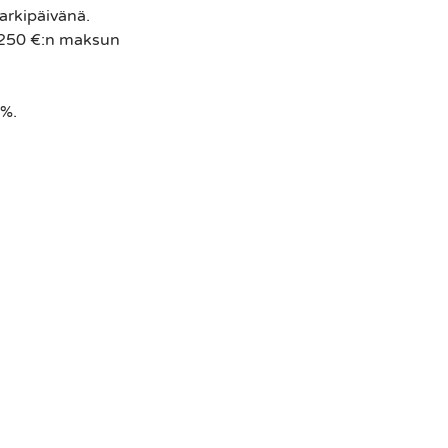
arkipäivänä.
0-250 €:n maksun
 %.