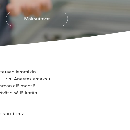
Maksutavat
utetaan lemmikin
aulurin. Anestesiamaksu
eamman eläimensä
ät sisällä kotiin
.
a korotonta