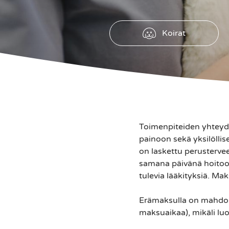
Koirat
Toimenpiteiden yhteyde
painoon sekä yksilölli
on laskettu perusterve
samana päivänä hoitoon
tulevia lääkityksiä. Mak
Erämaksulla on mahdoll
maksuaikaa), mikäli luo